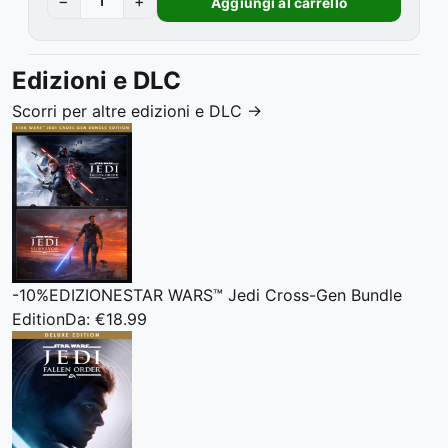
−
+
Aggiungi al carrello
Edizioni e DLC
Scorri per altre edizioni e DLC
→
-10%
EDIZIONE
STAR WARS™ Jedi Cross-Gen Bundle
Edition
Da: €18.99