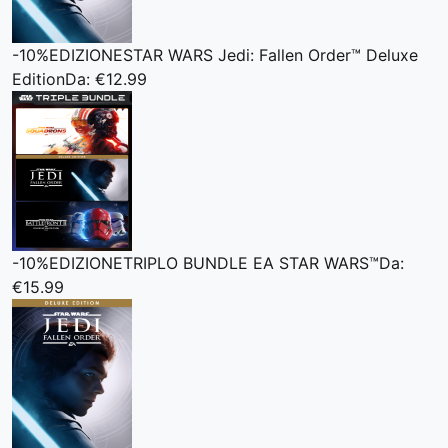
-10%
EDIZIONE
STAR WARS Jedi: Fallen Order™ Deluxe
Edition
Da: €12.99
-10%
EDIZIONE
TRIPLO BUNDLE EA STAR WARS™
Da:
€15.99