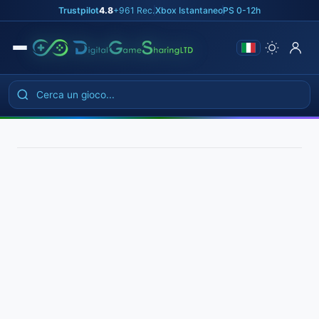
Skip
Trustpilot
4.8
+961 Rec.
|
Xbox Istantaneo
|
PS 0-12h
to
the
content