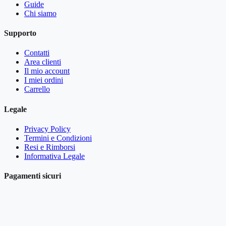
Guide
Chi siamo
Supporto
Contatti
Area clienti
Il mio account
I miei ordini
Carrello
Legale
Privacy Policy
Termini e Condizioni
Resi e Rimborsi
Informativa Legale
Pagamenti sicuri