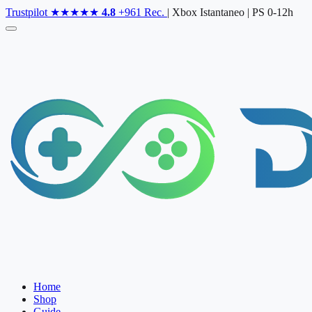
Skip
Trustpilot
★★★★★
4.8
+961 Rec.
|
Xbox Istantaneo
|
PS 0-12h
to
the
content
Home
Shop
Guide