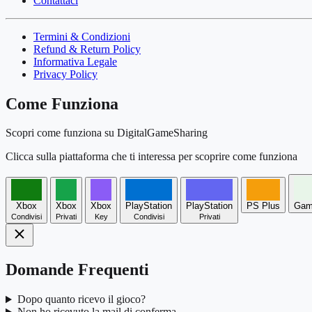
Contattaci
Termini & Condizioni
Refund & Return Policy
Informativa Legale
Privacy Policy
Come Funziona
Scopri come funziona su DigitalGameSharing
Clicca sulla piattaforma che ti interessa per scoprire come funziona
Xbox
Xbox
Xbox
PlayStation
PlayStation
PS Plus
Gam
Condivisi
Privati
Key
Condivisi
Privati
Domande Frequenti
Dopo quanto ricevo il gioco?
Non ho ricevuto la mail di conferma