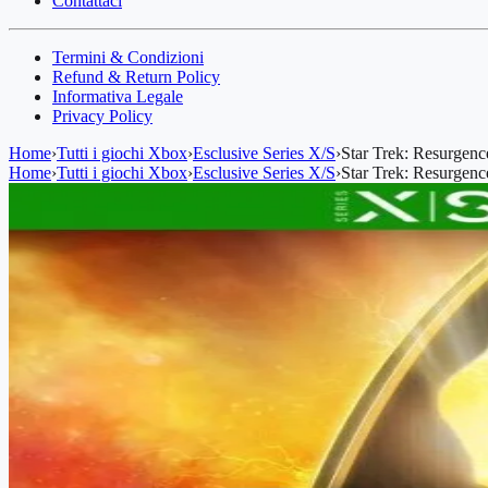
Contattaci
Termini & Condizioni
Refund & Return Policy
Informativa Legale
Privacy Policy
Home
›
Tutti i giochi Xbox
›
Esclusive Series X/S
›
Star Trek: Resurgen
Home
›
Tutti i giochi Xbox
›
Esclusive Series X/S
›
Star Trek: Resurgen