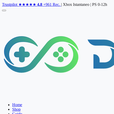
Skip
Trustpilot
★★★★★
4.8
+961 Rec.
|
Xbox Istantaneo
|
PS 0-12h
to
the
content
Home
Shop
Guide