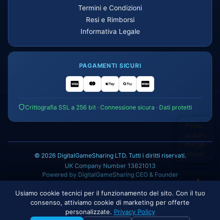
Termini e Condizioni
Resi e Rimborsi
Informativa Legale
PAGAMENTI SICURI
Crittografia SSL a 256 bit · Connessione sicura · Dati protetti
© 2026 DigitalGameSharing LTD. Tutti i diritti riservati.
UK Company Number 13621013
Powered by DigitalGameSharing CEO & Founder
Usiamo cookie tecnici per il funzionamento del sito. Con il tuo
willy
I
CIOCCOLATO
consenso, attiviamo cookie di marketing per offerte
personalizzate.
Privacy Policy