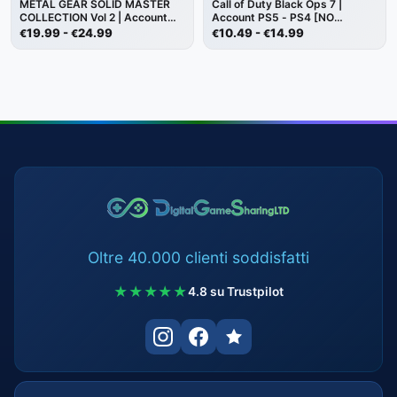
METAL GEAR SOLID MASTER
Call of Duty Black Ops 7 |
COLLECTION Vol 2 | Account
Account PS5 - PS4 [NO
PS5 [NO CODICE]
CODICE]
Fascia
Fascia
19.99
-
24.99
10.49
-
14.99
€
€
€
€
di
di
prezzo:
prezzo:
da
da
€19.99
€10.49
a
a
€24.99
€14.99
Oltre 40.000 clienti soddisfatti
★★★★★
4.8 su Trustpilot