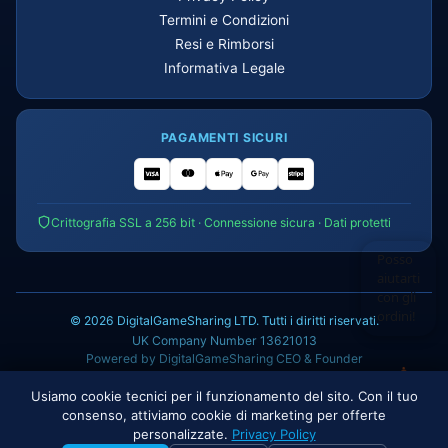
Termini e Condizioni
Resi e Rimborsi
Informativa Legale
PAGAMENTI SICURI
Crittografia SSL a 256 bit · Connessione sicura · Dati protetti
Posso
aiutarti
con gli
ordini!
© 2026 DigitalGameSharing LTD. Tutti i diritti riservati.
UK Company Number 13621013
Powered by DigitalGameSharing CEO & Founder
Usiamo cookie tecnici per il funzionamento del sito. Con il tuo
willy
CIOCCOLATO
consenso, attiviamo cookie di marketing per offerte
personalizzate.
Privacy Policy