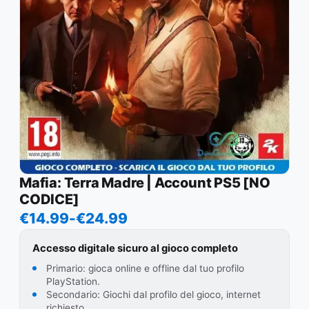
Mafia: Terra Madre | Account PS5 [NO
CODICE]
Fascia
€
14.99
-
€
24.99
di
Accesso digitale sicuro al gioco completo
prezzo:
Primario: gioca online e offline dal tuo profilo
da
PlayStation.
Secondario: Giochi dal profilo del gioco, internet
€14.99
richiesto