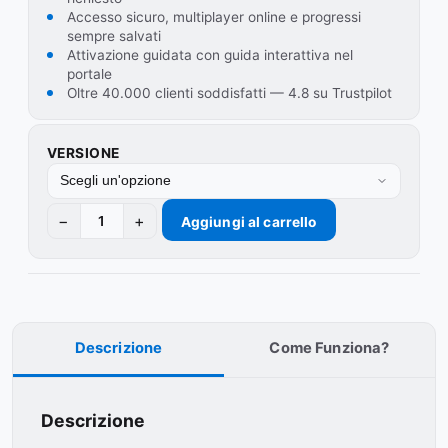
Accesso sicuro, multiplayer online e progressi
a
sempre salvati
€24.99
Attivazione guidata con guida interattiva nel
portale
Oltre 40.000 clienti soddisfatti — 4.8 su Trustpilot
VERSIONE
−
+
Aggiungi al carrello
Descrizione
Come Funziona?
Descrizione