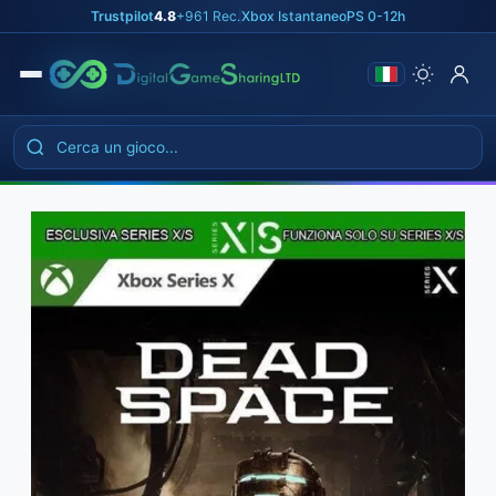
Skip
Trustpilot
4.8
+961 Rec.
|
Xbox Istantaneo
|
PS 0-12h
to
the
content
Home
Home
›
›
Tutti i giochi Xbox
Tutti i giochi Xbox
›
›
Esclusive Series X/S
Esclusive Series X/S
›
›
Dead Space
Dead Space