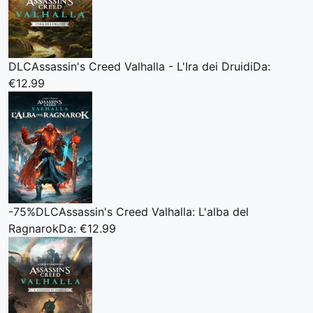
DLC
Assassin's Creed Valhalla - L'Ira dei Druidi
Da:
€12.99
-75%
DLC
Assassin's Creed Valhalla: L'alba del
Ragnarok
Da: €12.99