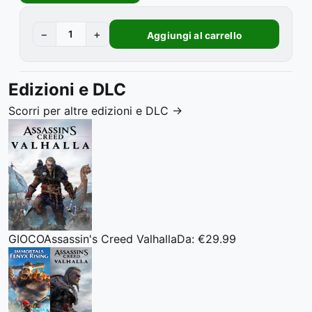
−
+
Aggiungi al carrello
Edizioni e DLC
Scorri per altre edizioni e DLC
→
GIOCO
Assassin's Creed Valhalla
Da: €29.99