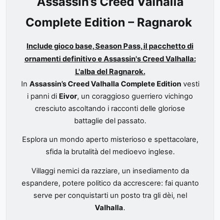
Assassin’s Creed Valhalla
Complete Edition – Ragnarok
Include gioco base, Season Pass, il pacchetto di
ornamenti definitivo e Assassin's Creed Valhalla:
L'alba del Ragnarok.
In
Assassin’s Creed Valhalla Complete Edition
vesti
i panni di
Eivor
, un coraggioso guerriero vichingo
cresciuto ascoltando i racconti delle gloriose
battaglie del passato.
Esplora un mondo aperto misterioso e spettacolare,
sfida la brutalità del medioevo inglese.
Villaggi nemici da razziare, un insediamento da
espandere, potere politico da accrescere: fai quanto
serve per conquistarti un posto tra gli dèi, nel
Valhalla
.