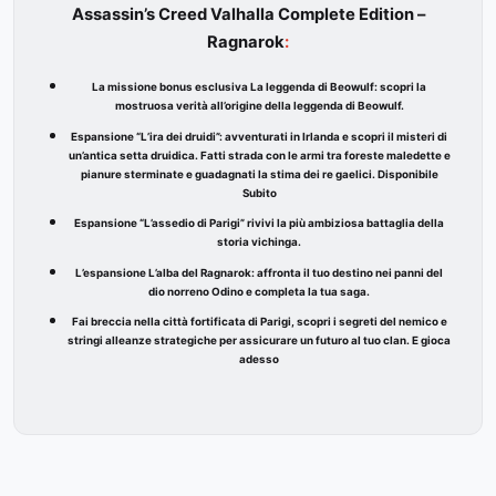
Assassin’s Creed Valhalla Complete Edition –
Ragnarok
:
La missione bonus esclusiva La leggenda di Beowulf: scopri la
mostruosa verità all’origine della leggenda di Beowulf.
Espansione “L’ira dei druidi”: avventurati in Irlanda e scopri il misteri di
un’antica setta druidica. Fatti strada con le armi tra foreste maledette e
pianure sterminate e guadagnati la stima dei re gaelici. Disponibile
Subito
Espansione “L’assedio di Parigi” rivivi la più ambiziosa battaglia della
storia vichinga.
L’espansione L’alba del Ragnarok: affronta il tuo destino nei panni del
dio norreno Odino e completa la tua saga.
Fai breccia nella città fortificata di Parigi, scopri i segreti del nemico e
stringi alleanze strategiche per assicurare un futuro al tuo clan. E gioca
adesso