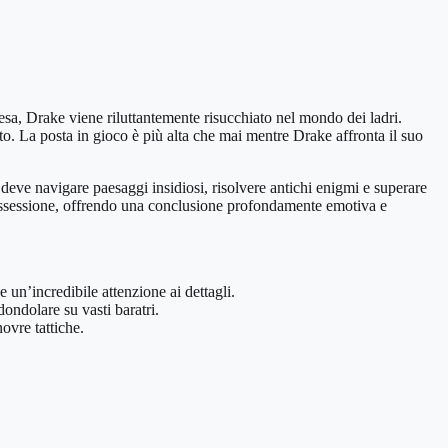
, Drake viene riluttantemente risucchiato nel mondo dei ladri.
to. La posta in gioco è più alta che mai mentre Drake affronta il suo
deve navigare paesaggi insidiosi, risolvere antichi enigmi e superare
dell’ossessione, offrendo una conclusione profondamente emotiva e
n’incredibile attenzione ai dettagli.
dondolare su vasti baratri.
ovre tattiche.