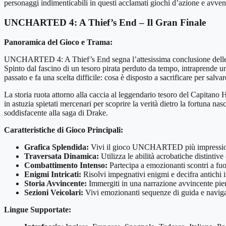
personaggi indimenticabili in questi acclamati giochi d’azione e avven
UNCHARTED 4: A Thief’s End – Il Gran Finale
Panoramica del Gioco e Trama:
UNCHARTED 4: A Thief’s End segna l’attesissima conclusione delle le
Spinto dal fascino di un tesoro pirata perduto da tempo, intraprende u
passato e fa una scelta difficile: cosa è disposto a sacrificare per salv
La storia ruota attorno alla caccia al leggendario tesoro del Capitano
in astuzia spietati mercenari per scoprire la verità dietro la fortuna n
soddisfacente alla saga di Drake.
Caratteristiche di Gioco Principali:
Grafica Splendida:
Vivi il gioco UNCHARTED più impressionante
Traversata Dinamica:
Utilizza le abilità acrobatiche distintiv
Combattimento Intenso:
Partecipa a emozionanti scontri a fuo
Enigmi Intricati:
Risolvi impegnativi enigmi e decifra antichi in
Storia Avvincente:
Immergiti in una narrazione avvincente pie
Sezioni Veicolari:
Vivi emozionanti sequenze di guida e naviga t
Lingue Supportate: