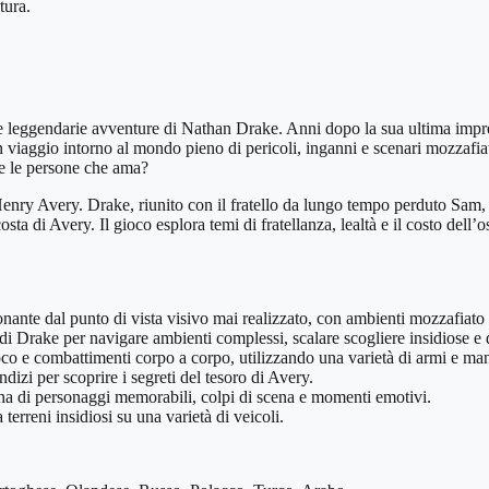
tura.
ggendarie avventure di Nathan Drake. Anni dopo la sua ultima impresa
n viaggio intorno al mondo pieno di pericoli, inganni e scenari mozzafia
are le persone che ama?
 Henry Avery. Drake, riunito con il fratello da lungo tempo perduto Sam, 
ascosta di Avery. Il gioco esplora temi di fratellanza, lealtà e il costo 
 dal punto di vista visivo mai realizzato, con ambienti mozzafiato e u
e di Drake per navigare ambienti complessi, scalare scogliere insidiose e 
co e combattimenti corpo a corpo, utilizzando una varietà di armi e man
dizi per scoprire i segreti del tesoro di Avery.
na di personaggi memorabili, colpi di scena e momenti emotivi.
erreni insidiosi su una varietà di veicoli.