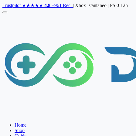
Skip
Trustpilot
★★★★★
4.8
+961 Rec.
|
Xbox Istantaneo
|
PS 0-12h
to
the
content
Home
Shop
Guide