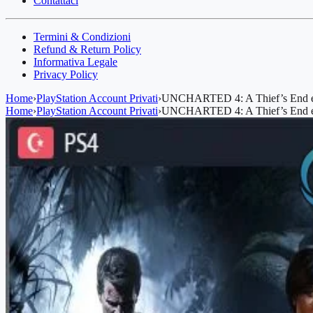
Contattaci
Termini & Condizioni
Refund & Return Policy
Informativa Legale
Privacy Policy
Home
›
PlayStation Account Privati
›
UNCHARTED 4: A Thief’s End 
Home
›
PlayStation Account Privati
›
UNCHARTED 4: A Thief’s End 